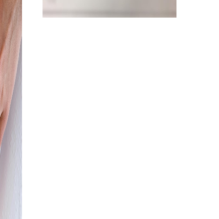
Lavori
personalizzati
Biglietti di auguri
in
quadricormia e Braille
Biglietti da visita
in
quadricormia e Braille
Segnalibro
in quadricromia
e Braille
Cd con scritte a rilievo
Foto a rilievo tattile
Guide, Brochure e volantini
e tanto altro!