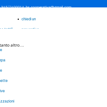
- 345/7400014
hs.cooperativa@gmail.com
chiedi un
 tattili
preventivo
he
tanto altro….
le
mpa
le
hette
ive
izzazioni