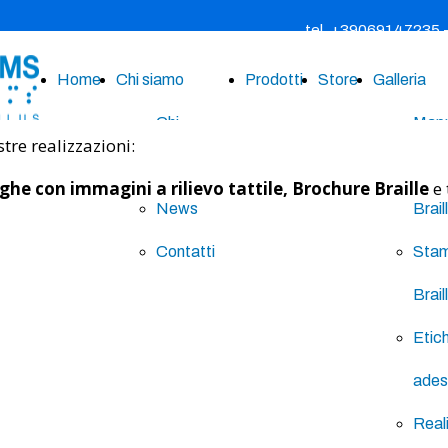
tel. +39069147235
Home
Chi siamo
Prodotti
Store
Galleria
Chi
Mappe
tre realizzazioni:
siamo
Targ
rghe con immagini a rilievo tattile, Brochure Braille
e 
News
Brail
Contatti
Sta
Brail
Etic
ades
Real