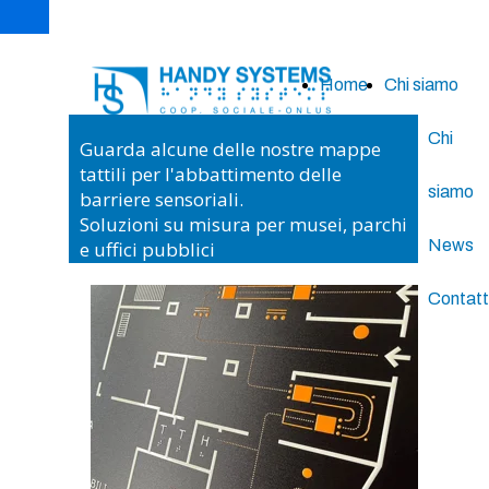
Home
Chi siamo
Chi
Guarda alcune delle nostre mappe
tattili per l'abbattimento delle
siamo
barriere sensoriali.
Soluzioni su misura per musei, parchi
News
e uffici pubblici
Contatt