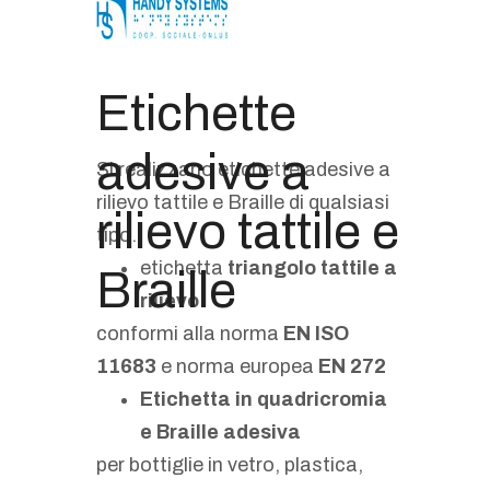
Etichette
adesive a
Si realizzano etichette adesive a
rilievo tattile e Braille di qualsiasi
rilievo tattile e
tipo.
etichetta
triangolo tattile a
Braille
rilievo
conformi alla norma
EN ISO
11683
e norma europea
EN 272
Etichetta in quadricromia
e Braille adesiva
per bottiglie in vetro, plastica,