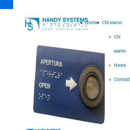
Home
Chi siamo
Chi
siamo
News
Contatt