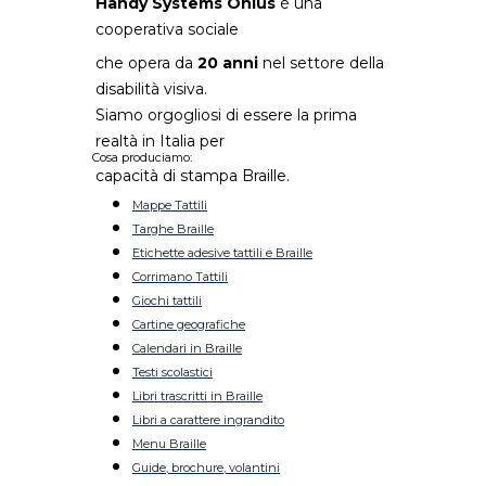
Handy Systems Onlus
è una
cooperativa sociale
che opera da
20 anni
nel settore della
disabilità visiva.
Siamo orgogliosi di essere la prima
realtà in Italia per
Cosa produciamo:
capacità di stampa Braille.
Mappe Tattili
Targhe Braille
Etichette adesive tattili e Braille
Corrimano Tattili
Giochi tattili
Cartine geografiche
Calendari in Braille
Testi scolastici
Libri trascritti in Braille
Libri a carattere ingrandito
Menu Braille
Guide, brochure, volantini