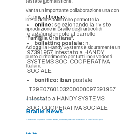
testate giornalistiche.
Vanta un importante collaborazione una con
Come abbonarsi:
ricevere le nostre riviste
le Edizioni Paoline che permette la
online
:
selezionando la riviste
riproduzione in Braille degli articoli di
e aggiungendole al carrello
“
Famiglia Cristiana”.
bollettino postale:
n.
Ad oggi la Handy Systems è sicuramente un
97391957 intestato a HANDY
punto di riferimento per tutti i non vedenti
SYSTEMS SOC. COOPERATIVA
Italiani.
SOCIALE
bonifico: iban
postale
IT29E0760103200000097391957
intestato a HANDY SYSTEMS
Le nostre riviste Braille:
SOC. COOPERATIVA SOCIALE
Braille News
Settimanale di politica, cronaca italiana, economia, cultura e spettacolo e per finire lo sport.
Le riviste hanno un
Braille Music
costo all'anno di € 6,70