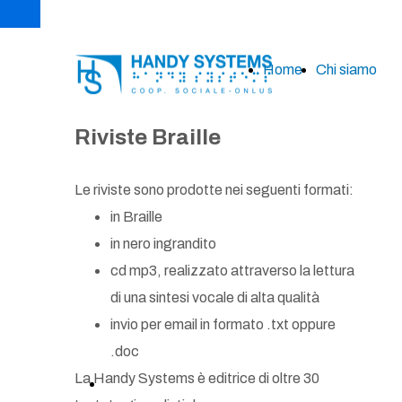
Home
Chi siamo
Chi
Riviste Braille
siamo
Le riviste sono prodotte nei seguenti formati:
News
in Braille
in nero ingrandito
Contatt
cd mp3, realizzato attraverso la lettura
di una sintesi vocale di alta qualità
invio per email in formato .txt oppure
.doc
La Handy Systems è editrice di oltre 30
compila il modulo per