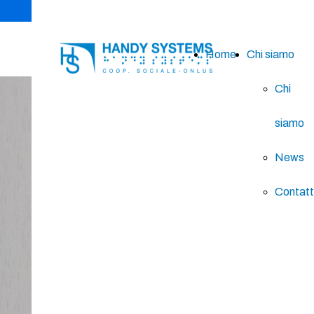
Home
Chi siamo
Chi
siamo
Libri Braille
News
La cooperativa Handy Systems
Contatt
Onlus (
Entità autorizzata dal
Mic Ministero della Cultura)
realizza per i disabili visivi:
Libri trascritti in Braille o a
carattere ingrandito
libri per bambini
a rilievo