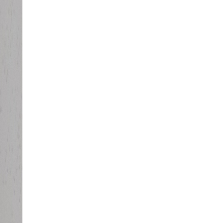
tattile e Braille
grafici a rilievo
Testi scolastici
Contattaci troveremo insieme
la soluzione migliore per la tua
esigenza!
Vasta gamma di libri Braille,
scegli il tuo preferito!
Clicca a destra nel menu a
tendina e scegli il tuo libro
preferito!
Si possono selezionare nello
stesso acquisto più libri.
Basta scegli ad esempio il libro
braille "piccole donne"