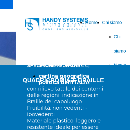
Home
Chi siamo
Chi
CARTINE GEOGRAFICHE
A
siamo
RILIEVO TATTILE,
News
SPECIFICHE TECNICHE
cartina geografica
QUADRICROMIA
E BRAILLE
Contatt
politica dell'ITALIA
con rilievo tattile dei contorni
delle regioni, indicazione in
Braille del capoluogo
Fruibilità: non vedenti -
ipovedenti
Materiale plastico, leggero e
resistente ideale per essere