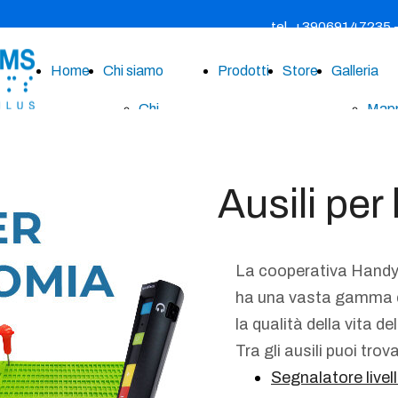
tel. +39069147235
Home
Chi siamo
Prodotti
Store
Galleria
Chi
Mappe
siamo
Targ
News
Brail
Ausili per
Contatti
Sta
Brail
La cooperativa Hand
ha una vasta gamma di
Etic
la qualità della vita del
ades
Tra gli ausili puoi trov
Segnalatore livello
Real