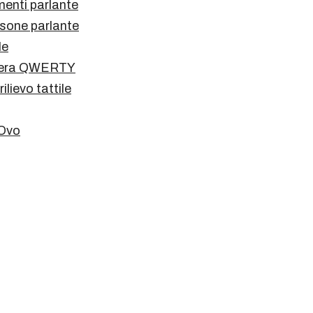
menti parlante
rsone parlante
le
tiera QWERTY
ilievo tattile
 Ovo