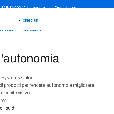
- 345/7400014
hs.cooperativa@gmail.com
chiedi un
 tattili
preventivo
he
le
 l'autonomia
mpa
le
y Systems Onlus
 prodotti per rendere autonomo e migliorare
hette
 disabile visivo.
ive
are:
 liquidi
izzazioni