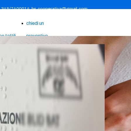
- 345/7400014
hs.cooperativa@gmail.com
chiedi un
 tattili
preventivo
he
le
mpa
le
hette
ive
izzazioni