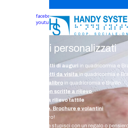
facebook
youtube
Lavori personalizzati
Biglietti di auguri
in quadricormia e Bra
Biglietti da visita
in quadricormia e Bra
Segnalibro
in quadricromia e Braille
Cd con scritte a rilievo
Foto a rilievo tattile
Guide, Brochure e volantini
e tanto altro!
Chiamaci e stupisci con un regalo o pensier