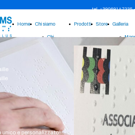
tel. +39069147235
Home
Chi siamo
Prodotti
Store
Galleria
Chi
Mappe
siamo
Targ
News
Brail
ille
Contatti
Sta
ille
Brail
Etic
ades
Real
o unico e personalizzato!