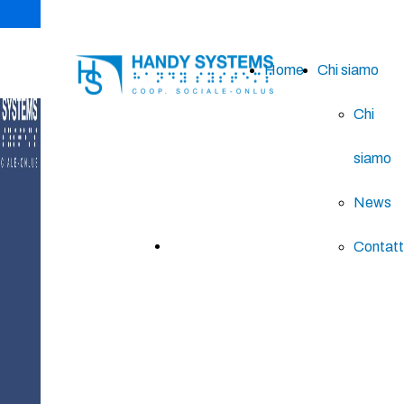
Home
Chi siamo
Chi
CALENDARIO
siamo
BRAILLE
News
acquista ora
Contatt
2026