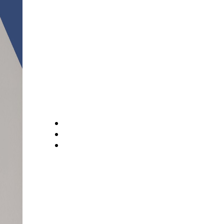
È disponibile il nuovo
calendario Braille 2026
.
Il calendario è composto dal mese,
segno del mese, numero, giorno,
festa, santo del giorno e fasi lunari.
Si compone poi di piccole rubriche di
piacevole lettura e nello specifico:
Il pensiero positivo del mese;
Detto popolare e la spiegazione:
Frutta e verdura del mese;
In più alcuni interessanti
approfondimenti come, ad esempio,
quando tagliare i capelli seguendo la
luna.
Il calendario ha l'indice ed è
composto da 74 pagine Braille.
È rilegato ad anelli ed è protetto